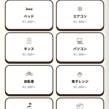
🛏
❄️
ベッド
エアコン
¥3,000〜
¥5,000〜
🗄
💻
タンス
パソコン
¥2,000〜
¥1,000〜
🚲
🍚
自転車
電子レンジ
¥2,000〜
¥2,000〜
🪑
📦