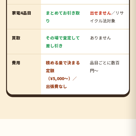
家電4品目
まとめてお引き取
出せません
／リサ
り
イクル法対象
買取
その場で査定して
ありません
差し引き
費用
積める量で決まる
品目ごとに数百
定額
円〜
（¥5,000〜）／
出張費なし