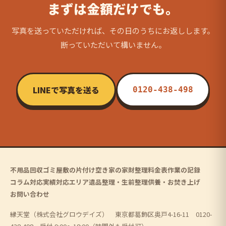
まずは金額だけでも。
写真を送っていただければ、その日のうちにお返しします。
断っていただいて構いません。
LINEで写真を送る
0120-438-498
不用品回収
ゴミ屋敷の片付け
空き家の家財整理
料金表
作業の記録
コラム
対応実績
対応エリア
遺品整理・生前整理
供養・お焚き上げ
お問い合わせ
縁天堂（株式会社グロウデイズ） 東京都葛飾区奥戸4-16-11 0120-