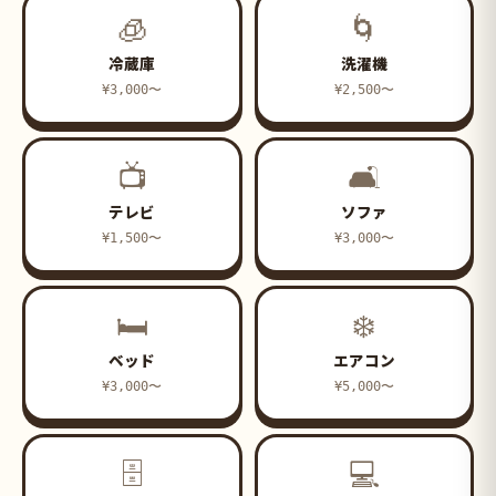
🧊
🌀
冷蔵庫
洗濯機
¥3,000〜
¥2,500〜
📺
🛋
テレビ
ソファ
¥1,500〜
¥3,000〜
🛏
❄️
ベッド
エアコン
¥3,000〜
¥5,000〜
🗄
💻