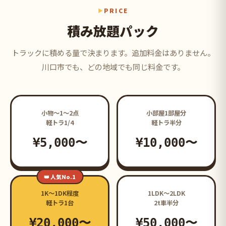
PRICE
積み放題パック
トラックに積める量で決まります。追加料金はありません。
川口市でも、どの地域でも同じ料金です。
小物〜1〜2点
小部屋1部屋分
軽トラ1/4
軽トラ半分
¥5,000〜
¥10,000〜
👑 人気No.1
1K〜1DK程度
1LDK〜2LDK
軽トラ1台
2t車半分
¥20,000〜
¥50,000〜