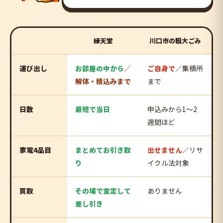
縁天堂
川口市の粗大ごみ
運び出し
お部屋の中から
／
ご自身で
／集積所
解体・積込みまで
まで
日数
最短で当日
申込みから1〜2
週間ほど
家電4品目
まとめてお引き取
出せません
／リサ
り
イクル法対象
買取
その場で査定して
ありません
差し引き